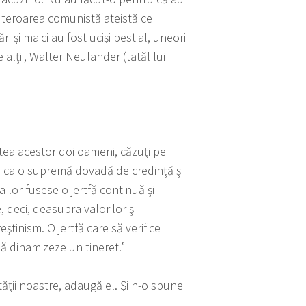
de teroarea comunistă ateistă ce
i şi maici au fost ucişi bestial, uneori
e alţii, Walter Neulander (tatăl lui
rtea acestor doi oameni, căzuţi pe
i, ca o supremă dovadă de credinţă şi
 lor fusese o jertfă continuă şi
, deci, deasupra valorilor şi
ştinism. O jertfă care să verifice
 să dinamizeze un tineret.”
ătăţii noastre, adaugă el. Şi n-o spune