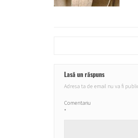
Navigare
în
articole
Lasă un răspuns
Adresa ta de email nu va fi publi
Comentariu
*