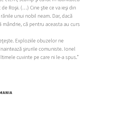
de Roşii. (…) Cine ştie ce va ieşi din
rănile unui nobil neam. Dar, dacă
tă mândrie, că pentru aceasta au curs
meţeşte. Exploziile obuzelor ne
aintează şirurile comuniste. Ionel
timele cuvinte pe care ni le-a spus.”
MANIA