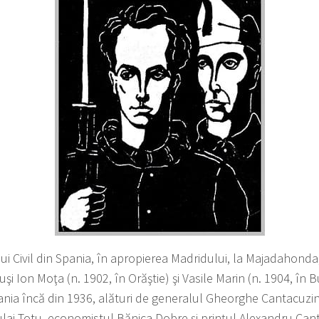
ui Civil din Spania, în apropierea Madridului, la Majadahonda
uşi Ion Moţa (n. 1902, în Orăştie) şi Vasile Marin (n. 1904, în 
nia încă din 1936, alături de generalul Gheorghe Cantacuzin
lai Totu, economistul Bănica Dobre și prințul Alexandru Can