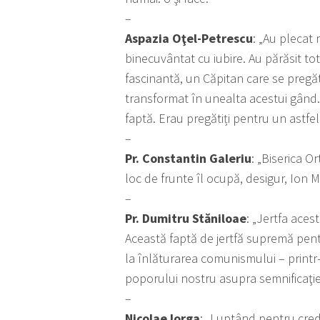
–
Aspazia Oţel-Petrescu
: „Au plecat 
binecuvântat cu iubire. Au părăsit tot
fascinantă, un Căpitan care se pregăt
transformat în unealta acestui gând. 
faptă. Erau pregătiți pentru un astfel 
–
Pr. Constantin Galeriu
: „Biserica O
loc de frunte îl ocupă, desigur, Ion Mo
–
Pr. Dumitru Stăniloae
: „Jertfa aces
Această faptă de jertfă supremă pentru 
la înlăturarea comunismului – printr-
poporului nostru asupra semnificaţiei
–
Nicolae Iorga
: „Luptând pentru credi