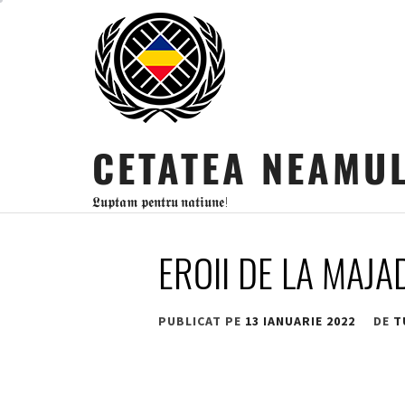
Sari
la
conținut
CETATEA NEAMU
𝕷𝖚𝖕𝖙𝖆𝖒 𝖕𝖊𝖓𝖙𝖗𝖚 𝖓𝖆𝖙𝖎𝖚𝖓𝖊!
EROII DE LA MAJ
PUBLICAT PE
13 IANUARIE 2022
DE
T