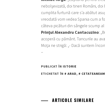
nebolşevizată, doi tineri Români, doi b
cumplita furtună care s’a abătut asu
vreodată vom vedea Spania cum a fost
câteva picături din sângele scump al 
Prinţul Alexandru Cantacuzino
: „
acoperă cu pământ. Tancurile au avan
Moţa ne strigă: „- Dacă suntem înconj
–
PUBLICAT ÎN
ISTORIE
ETICHETAT ÎN
ARAD
,
CETATEANEAM
ARTICOLE SIMILARE