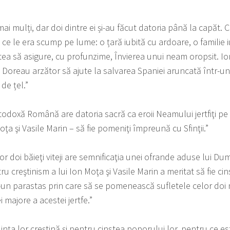
mai mulți, dar doi dintre ei și-au făcut datoria până la capăt. 
 ce le era scump pe lume: o țară iubită cu ardoare, o familie iu
ea să asigure, cu profunzime, Învierea unui neam oropsit. Ion
Doreau arzător să ajute la salvarea Spaniei aruncată într-un c
de țel.”
rtodoxă Română are datoria sacră ca eroii Neamului jertfiţi pe a
ţa şi Vasile Marin – să fie pomeniţi împreună cu Sfinţii.”
tor doi băieţi viteji are semnificaţia unei ofrande aduse lui
creştinism a lui Ion Moţa şi Vasile Marin a meritat să fie cinst
un parastas prin care să se pomenească sufletele celor doi mar
 majore a acestei jertfe.”
nţa lor creştină şi pentru cinstea poporului lor, pentru ce est