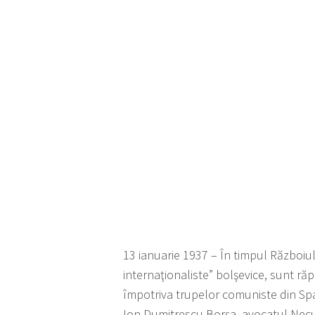
13 ianuarie 1937 – În timpul Războiul
internaţionaliste” bolşevice, sunt răp
împotriva trupelor comuniste din Spa
Ion Dumitrescu Borşa, avocatul Necu