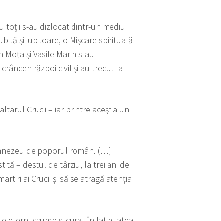
Cu toții s-au dizlocat dintr-un mediu
bită și iubitoare, o Mișcare spirituală
 Moța și Vasile Marin s-au
râncen război civil și au trecut la
ltarul Crucii – iar printre aceştia un
 Dumnezeu de poporul român. (…)
ită – destul de târziu, la trei ani de
tiri ai Crucii şi să se atragă atenţia
e etern, scump şi curat în latinitatea