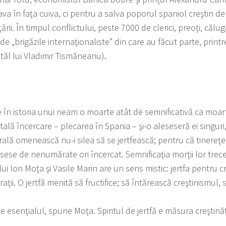
rava în faţa cuiva, ci pentru a salva poporul spaniol creştin 
ii. În timpul conflictului, peste 7000 de clerici, preoţi, călugăr
, de „brigăzile internaţionaliste” din care au făcut parte, printr
tăl lui Vladimir Tismăneanu).
te în istoria unui neam o moarte atât de semnificativă ca moa
tală încercare – plecarea în Spania – şi-o aleseseră ei singur
ală omenească nu-i silea să se jertfească; pentru că tinereţea
fusese de nenumărate ori încercat. Semnificaţia morţii lor trece
ui Ion Moţa şi Vasile Marin are un sens mistic: jertfa pentru cre
aţii. O jertfă menită să fructifice; să întărească creştinismul,
fă e esenţialul, spune Moţa. Spiritul de jertfă e măsura creştin