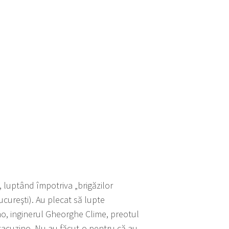
, luptând împotriva „brigăzilor
Bucureşti). Au plecat să lupte
o, inginerul Gheorghe Clime, preotul
tacuzino. Nu au făcut-o pentru că au