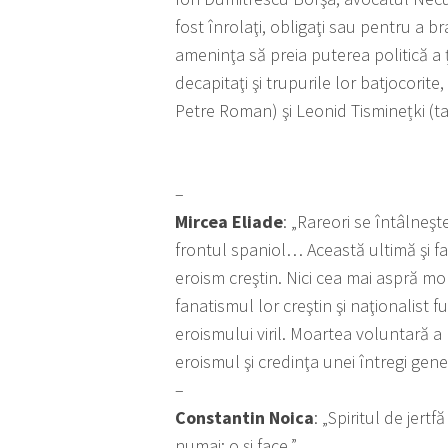
fost înrolaţi, obligaţi sau pentru a b
ameninţa să preia puterea politică a ţăr
decapitaţi şi trupurile lor batjocorite
Petre Roman) şi Leonid Tisminețki (ta
–
Mircea Eliade
: „Rareori se întâlneş
frontul spaniol… Această ultimă şi fa
eroism creştin. Nici cea mai aspră mor
fanatismul lor creştin şi naţionalist 
eroismului viril. Moartea voluntară a l
eroismul şi credinţa unei întregi gener
–
Constantin Noica
: „Spiritul de jert
numai: o şi face.”