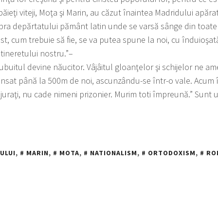
ăieţi viteji, Moţa şi Marin, au căzut înaintea Madridului apărat 
pra depărtatului pământ latin unde se varsă sânge din toate 
, cum trebuie să fie, se va putea spune la noi, cu înduioşa
tineretului nostru.”–
Bubuitul devine năucitor. Vâjâitul gloanţelor şi schijelor ne a
sat până la 500m de noi, ascunzându-se într-o vale. Acum în
uraţi, nu cade nimeni prizonier. Murim toti împreună.” Sunt ul
ULUI
,
MARIN
,
MOTA
,
NATIONALISM
,
ORTODOXISM
,
RO