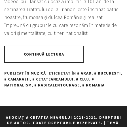
Videoclipul, lansat cu ocazia împlinirii a 101 ani de la
semnarea Tratatului de la Trianon, este închinat patriei
noastre, frumoasa și dulcea Românie și realizat
împreună cu grupurile cu care rezonăm în materie de
valori și mentalitate, cu tineri naționaliști
CONTINUĂ LECTURA
PUBLICAT ÎN
MUZICĂ
ETICHETAT ÎN
ARAD
,
BUCURESTI
,
CAMARAZII
,
CETATEANEAMULUI
,
CLUJ
,
NATIONALISM
,
RADICALENTOURAGE
,
ROMANIA
ASOCIAȚIA CETATEA NEAMULUI 2021-2022. DREPTURI
DE AUTOR. TOATE DREPTURILE REZERVATE.
|
TEMĂ: