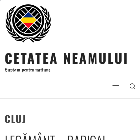
Sari
la
conținut
CETATEA NEAMULUI
𝕷𝖚𝖕𝖙𝖆𝖒 𝖕𝖊𝖓𝖙𝖗𝖚 𝖓𝖆𝖙𝖎𝖚𝖓𝖊!
Meniu
principal
CLUJ