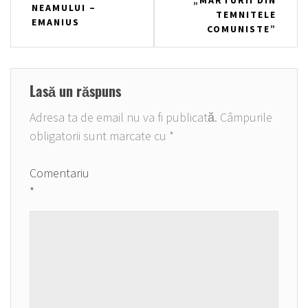
în
NEAMULUI –
TEMNITELE
EMANIUS
articole
COMUNISTE”
Lasă un răspuns
Adresa ta de email nu va fi publicată.
Câmpurile
obligatorii sunt marcate cu
*
Comentariu
*