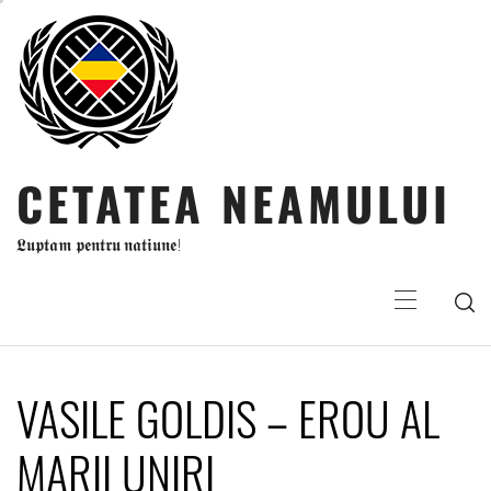
Sari
la
conținut
CETATEA NEAMULUI
𝕷𝖚𝖕𝖙𝖆𝖒 𝖕𝖊𝖓𝖙𝖗𝖚 𝖓𝖆𝖙𝖎𝖚𝖓𝖊!
Meniu
principal
VASILE GOLDIS – EROU AL
MARII UNIRI