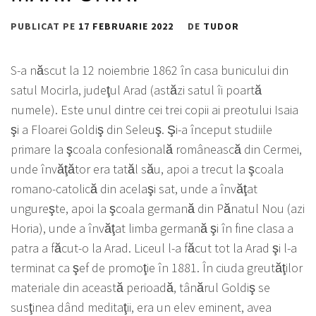
PUBLICAT PE
17 FEBRUARIE 2022
DE
TUDOR
S-a născut la 12 noiembrie 1862 în casa bunicului din
satul Mocirla, judeţul Arad (astăzi satul îi poartă
numele). Este unul dintre cei trei copii ai preotului Isaia
şi a Floarei Goldiş din Seleuş. Şi-a început studiile
primare la şcoala confesională românească din Cermei,
unde învăţător era tatăl său, apoi a trecut la şcoala
romano-catolică din acelaşi sat, unde a învăţat
ungureşte, apoi la şcoala germană din Pănatul Nou (azi
Horia), unde a învăţat limba germană şi în fine clasa a
patra a făcut-o la Arad. Liceul l-a făcut tot la Arad şi l-a
terminat ca şef de promoţie în 1881. În ciuda greutăţilor
materiale din această perioadă, tânărul Goldiş se
susţinea dând meditaţii, era un elev eminent, avea