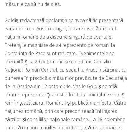
măsurile ca să nu fie ales.
Goldiş redactează declaraţia ce avea să fie prezentată
Parlamentului Austro-Ungar, în care invocă dreptul
naţiunii române de a dispune singură de soarta ei.
Pretenţiile maghiare de a-i reprezenta pe români la
Conferinţa de Pace sunt refuzate. Evenimentele se
precipită şi la 29 octombrie se constituie Consiliul
Naţional Român Central, cu sediul la Arad, însărcinat cu
punerea în practică a măsurilor prevăzute de Declaraţia
de la Oradea din 12 octombrie. Vasile Goldiş se află
printre reprezentanţii acestui for. La 7 noiembrie Goldiş
reînfiinţează ziarul Românul şi publică manifestul Către
naţiunea română, prin care preconizează înfiinţarea
gărzilor şi consiliilor naţionale române. La 18 noiembrie
publică un nou manifest important, „Către popoarele