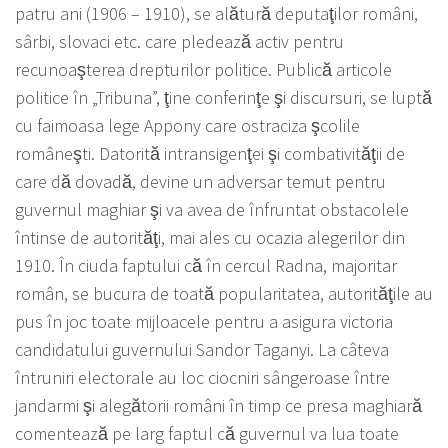
patru ani (1906 – 1910), se alătură deputaţilor români,
sârbi, slovaci etc. care pledează activ pentru
recunoaşterea drepturilor politice. Publică articole
politice în „Tribuna”, ţine conferinţe şi discursuri, se luptă
cu faimoasa lege Appony care ostraciza şcolile
româneşti. Datorită intransigenţei şi combativităţii de
care dă dovadă, devine un adversar temut pentru
guvernul maghiar şi va avea de înfruntat obstacolele
întinse de autorităţi, mai ales cu ocazia alegerilor din
1910. În ciuda faptului că în cercul Radna, majoritar
român, se bucura de toată popularitatea, autorităţile au
pus în joc toate mijloacele pentru a asigura victoria
candidatului guvernului Sandor Taganyi. La câteva
întruniri electorale au loc ciocniri sângeroase între
jandarmi şi alegătorii români în timp ce presa maghiară
comentează pe larg faptul că guvernul va lua toate